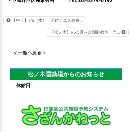
・下高井戸区民集会所 TEL:03-5374-6192
【中止】7/5（水） 子供テニス教室...
【松ノ木】R5.9月～定期制教室 当...
＜一覧へ戻る＞
松ノ木運動場からのお知らせ
休館日: