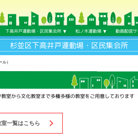
下高井戸運動場・区民集会所
松ノ木運動場
動画配信サ
杉並区下高井戸運動場・区民集会所
ール）
ツ教室から文化教室まで多種多様の教室をご用意しております
教室一覧はこちら