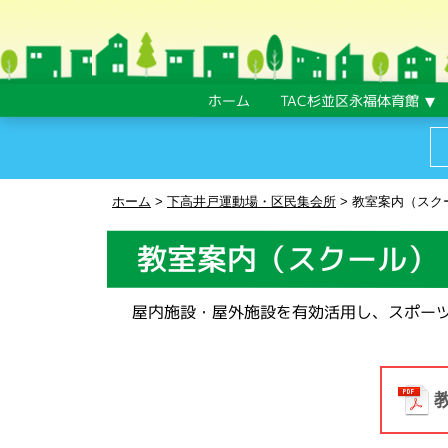
ホーム
TAC杉並区永福体育館
ホーム
>
下高井戸運動場・区民集会所
>
教室案内（スク
教室案内（スクール）
屋内施設・屋外施設を有効活用し、スポー