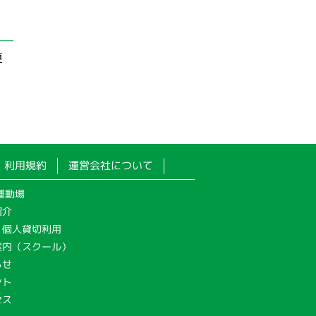
更
利用規約
運営会社について
運動場
紹介
・個人貸切利用
案内（スクール）
らせ
ント
セス