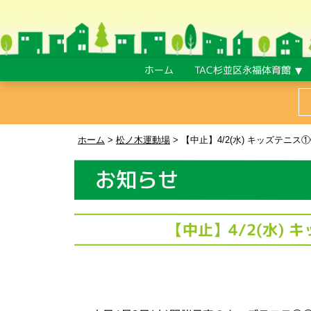
ホーム
TAC杉並区永福体育館
ホーム
>
松ノ木運動場
>
【中止】4/2(水) キッズテニ
お知らせ
【中止】4/2(水)