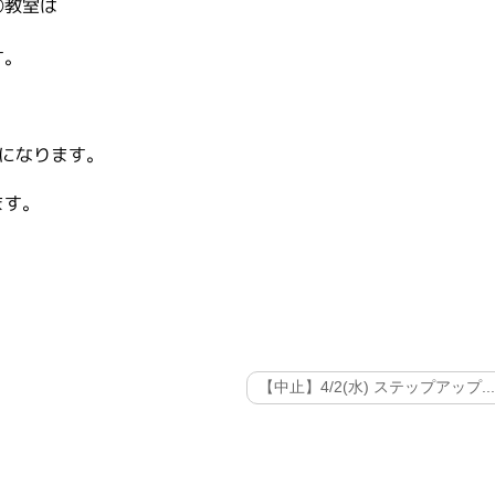
②教室は
す。
講になります。
ます。
【中止】4/2(水) ステップアップ..