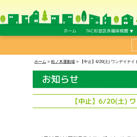
ホーム
TAC杉並区永福体育館
ホーム
>
松ノ木運動場
>
【中止】6/20(土) ワンデイ
お知らせ
【中止】6/20(土