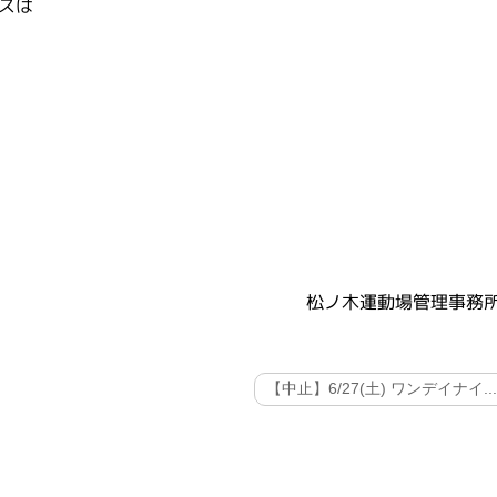
ニスは
松ノ木運動場管理事務
【中止】6/27(土) ワンデイナイ..