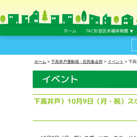
ホーム
TAC杉並区永福体育館
ホーム
>
下高井戸運動場・区民集会所
>
イベント
>
下高
イベント
下高井戸）10月9日（月・祝）