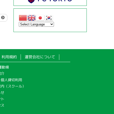
.
利用規約
運営会社について
運動場
紹介
・個人貸切利用
案内（スクール）
らせ
ント
セス