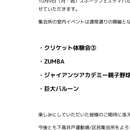
10
月
9
日（月・祝）スポーツフェスティバ
せていただきます。
集会所の室内イベントは通常通りの開催と
・クリケット体験会③
・ZUMBA
・ジャイアンツアカデミー親子野球
・巨大バルーン
楽しみにしていただいた皆様のご期待に添
今後とも下高井戸運動場
/
区民集会所をよろ