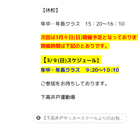
【休校】
年中・年長クラス 15：20～16：10
次回は3月９日(日)開催予定となっておりま
開催時間は下記のとおりです。
【
3/９(日)スケジュール】
年中・年長クラス ９:20～1０:10
ご参加をお待ちしております。
下高井戸運動場
【下高井戸サッカースクールよりのお知...