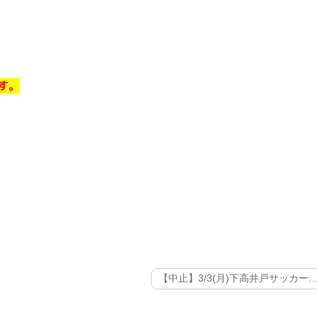
す。
【中止】3/3(月)下高井戸サッカー..