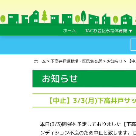
ホーム
TAC杉並区永福体育館
ホーム
>
下高井戸運動場・区民集会所
>
お知らせ
>
【中
お知らせ
【中止】3/3(月)下高井戸
本日(3/3)開催を予定しておりました【
ンディション不良のため中止と致します。