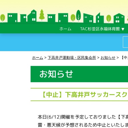
ホーム
TAC杉並区永福体育館
ホーム
>
下高井戸運動場・区民集会所
>
お知らせ
>
【中
お知らせ
【中止】下高井戸サッカースクー
本日(6/12)開催を予定しておりました【
雷・悪天候が予想されるため中止といたし