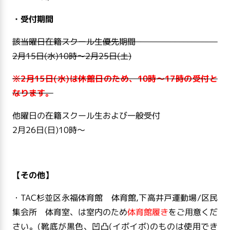
・受付期間
該当曜日在籍スクール生優先期間
2月15日(水
)10
時～2
月25日(土
)
※2月15日(水)は休館日のため、10時～17時の受付と
なります。
他曜日の在籍スクール生および一般受付
2月26日(日
)10
時～
【その他】
・TAC杉並区永福体育館 体育館,下高井戸運動場/区民
集会所 体育室、は室内のため
体育館履き
をご用意くだ
さい。(靴底が黒色、凹凸(イボイボ)のものは使用でき