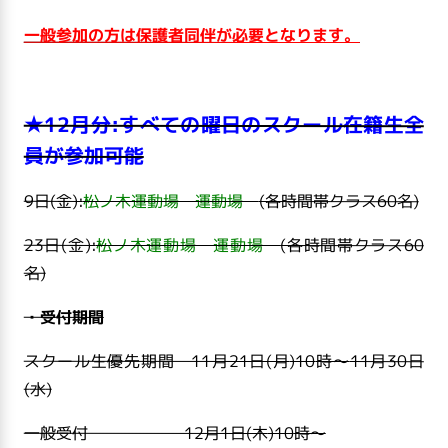
一般参加の方は保護者同伴が必要となります。
★12月分:すべての曜日のスクール在籍生全
員が参加可能
9日(金):
松ノ木運動場 運動場
(各時間帯クラス60名)
23日(金):
松ノ木運動場 運動場
(各時間帯クラス60
名)
・受付期間
スクール生優先期間 11月21日(月
)10
時～
11月30日
(
水
)
一般受付 12月1日(木
)10
時～