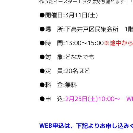
作ったイースターエッグは持ち帰れます！
●開催日:3月11日(土)
●場 所:下高井戸区民集会所 1
●時 間:13:00～15:00
※途中から
●対 象:どなたでも
●定 員:20名ほど
●料 金:無料
●申 込
:
2月25日(土)10:00～ 
W
EB申込は、下記よりお申し込み