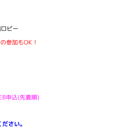
！
階ロビー
の参加もOK！
WEB申込(先着順)
ください。