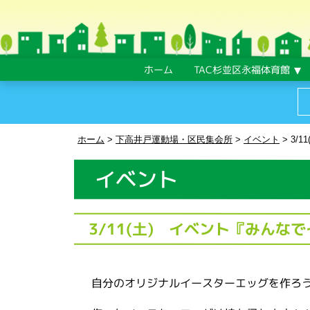
ホーム
TAC杉並区永福体育館
ホーム
>
下高井戸運動場・区民集会所
>
イベント
>
3/
イベント
3/11(土) イベント『みん
自分のオリジナルイースターエッグを作ろう